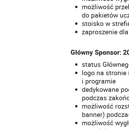
możliwość prze
do pakietów uc
stoisko w stref
zaproszenie dla
Główny Sponsor: 20
status Główneg
logo na stronie
i programie
dedykowane pod
podczas zakońc
możliwość rozst
banner) podczas
możliwość wygł