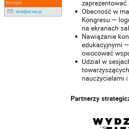
zaprezentować 
Kontakt
Obecność w mat
4knf@ptf.net.pl
Kongresu — logo
na ekranach sal
Nawiązanie kont
edukacyjnymi —
owocować współ
Udział w sesja
towarzyszących
nauczycielami i
Partnerzy strategic