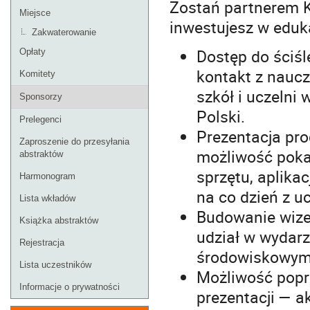
Zostań partnerem Ko
Miejsce
inwestujesz w eduka
Zakwaterowanie
Dostęp do ściśl
Opłaty
kontakt z naucz
Komitety
szkół i uczelni 
Sponsorzy
Polski.
Prelegenci
Prezentacja pro
Zaproszenie do przesyłania
możliwość poka
abstraktów
sprzętu, aplik
Harmonogram
na co dzień z u
Lista wkładów
Budowanie wize
Książka abstraktów
udział w wydarz
Rejestracja
środowiskowym
Lista uczestników
Możliwość popr
Informacje o prywatności
prezentacji — a