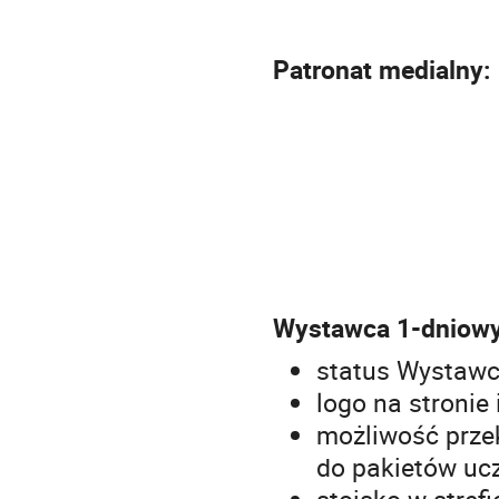
Patronat medialny:
Wystawca 1-dniowy
status Wystawcy
logo na stronie
możliwość prze
do pakietów uc
stoisko w stre